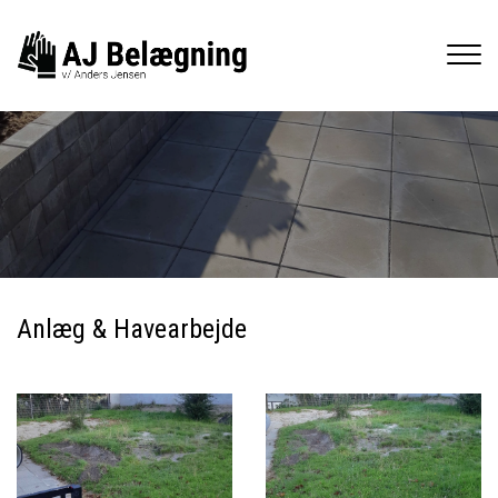
Gå
til
hovedindhold
Anlæg & Havearbejde