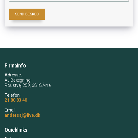
Firmainfo
Adresse:
AJ Belægning
Roustvej 259, 6818 Årre
Telefon:
21 80 83 40
Email:
anderssj@live.dk
Quicklinks