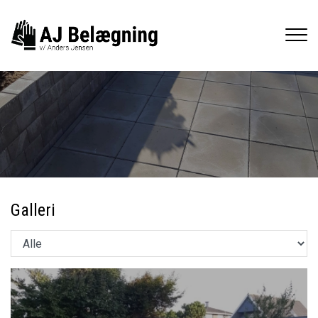
Gå
til
hovedindhold
Galleri