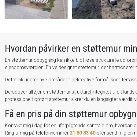
Hvordan påvirker en støttemur mi
En støttemur opbygning kan ikke blot løse strukturelle udfordr
ejendomsværdien. En veldesignet støttemur, der harmonerer med
Dette inkluderer nye områder til rekreative formål som terrass
Derudover tilføjer en støttemur strukturel integritet til dit la
professionelt opført støttemur sikrer du en langsigtet værdit
Få en pris på din støttemur opbyg
Kontakt mig i dag for en uforpligtende samtale om, hvordan en
Ring til mig på telefonnummer
21 80 83 40
eller send mig en 