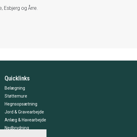
, Esbjerg og Årre.
Quicklinks
Belægning
Støttemure
Hegnsopsætning
Jord & Gravearbejde
Anlæg & Havearbejde
Nedbrydning