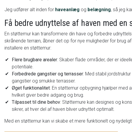
Jeg udfører alt inden for
haveanlæg
og
belægning
, så jeg k
Få bedre udnyttelse af haven med en 
En støttemur kan transformere din have og forbedre udnyttels
skrånende terræn, åbner det op for nye muligheder for brug af
installere en støttemur:
Flere brugbare arealer
: Skaber flade områder, der er ideelle
potentiale.
Forbedrede gangstier og terrasser
: Med stabil jordstrukt
gangstier og smukke terrasser.
Øget funktionalitet
: En støttemur opbygning hjælper med at
hvilket giver bedre adgang og brug.
Tilpasset til dine behov
: Støttemure kan designes og konst
sikrer, at hver del af haven bliver udnyttet optimalt.
Med en støttemur kan vi skabe et mere funktionelt og nydeligt 