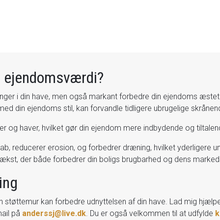
n ejendomsværdi?
inger i din have, men også markant forbedre din ejendoms æstetik 
 din ejendoms stil, kan forvandle tidligere ubrugelige skrånend
er og haver, hvilket gør din ejendom mere indbydende og tiltalen
ndskab, reducerer erosion, og forbedrer dræning, hvilket yderligere
ilvækst, der både forbedrer din boligs brugbarhed og dens marke
ning
 støttemur kan forbedre udnyttelsen af din have. Lad mig hjælpe
mail på
anderssj@live.dk
. Du er også velkommen til at udfylde
k