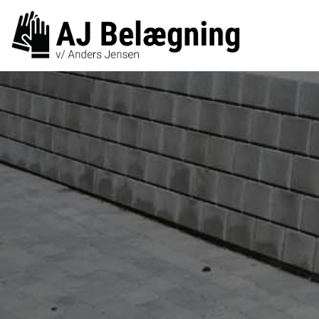
Gå
til
hovedindhold