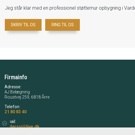
Jeg står klar med en professionel støttemur opbygning i Varde
SKRIV TIL OS
RING TIL OS
Firmainfo
Adresse:
AJ Belægning
Roustvej 259, 6818 Årre
Telefon:
21 80 83 40
Email:
anderssj@live.dk