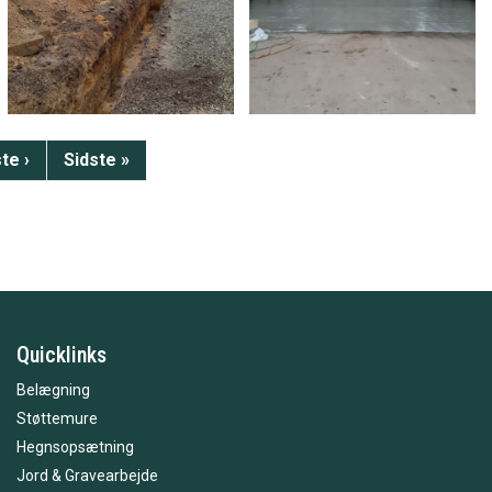
te
te ›
Sidste
Sidste »
side
Quicklinks
Belægning
Støttemure
Hegnsopsætning
Jord & Gravearbejde