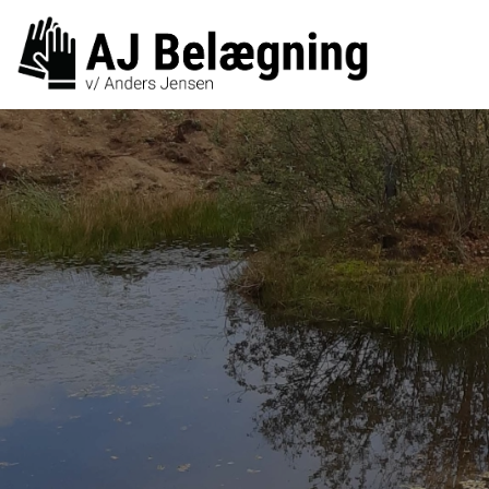
Gå
til
hovedindhold