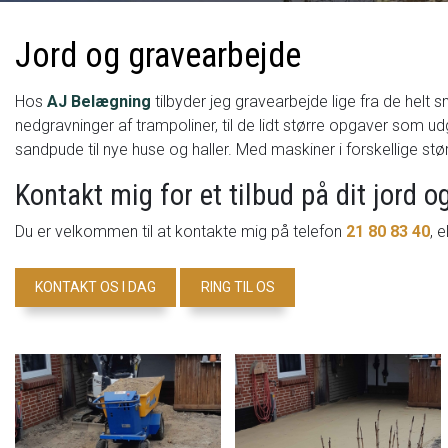
Jord og gravearbejde
Hos
AJ Belægning
tilbyder jeg gravearbejde lige fra de hel
nedgravninger af trampoliner, til de lidt større opgaver som udg
sandpude til nye huse og haller. Med maskiner i forskellige stø
Kontakt mig for et tilbud på dit jord 
Du er velkommen til at kontakte mig på telefon
21 80 83 40
, 
KONTAKT OS I DAG
RING TIL OS