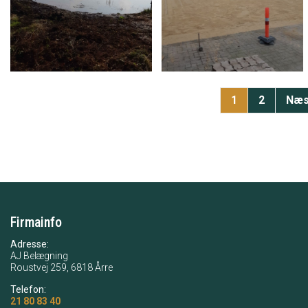
Sideinddeling
Side
1
Side
2
Næs
Næs
side
Firmainfo
Adresse:
AJ Belægning
Roustvej 259, 6818 Årre
Telefon:
21 80 83 40