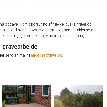
t små opgaver som opgravning af hække, buske, træer og
ravning til nye indkørsler og terrasser, samt etablering af
rrelser kan jeg komme til selv hvor pladsen er trang.
og gravearbejde
eller send en mail til
anderssj@live.dk
.